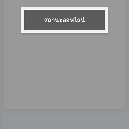
สถานะออฟไลน์