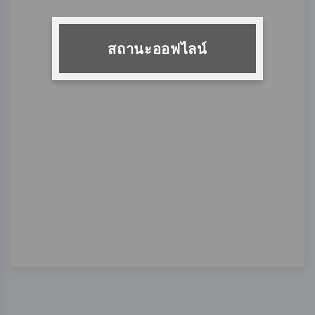
สถานะออฟไลน์