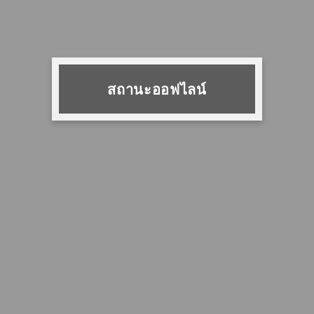
สถานะออฟไลน์