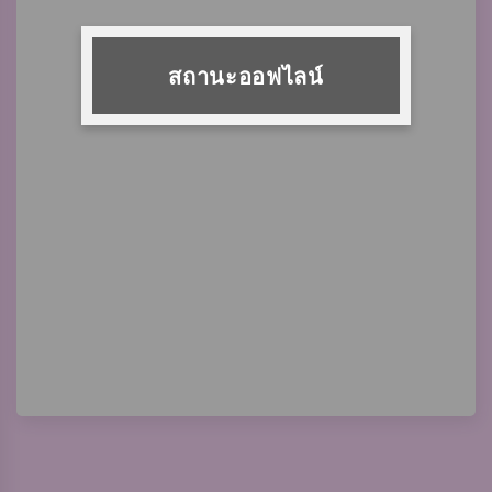
สถานะออฟไลน์