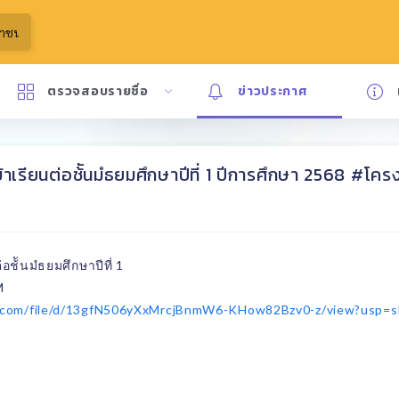
ตรวจสอบรายชื่อ
ข่าวประกาศ
เรียนต่อช้ันมํธยมศึกษาปีที่ 1 ปีการศึกษา 2568 #โคร
ช้ันมํธยมศึกษาปีที่
1
M
le.com/file/d/13gfN506yXxMrcjBnmW6-KHow82Bzv0-z/view?usp=s