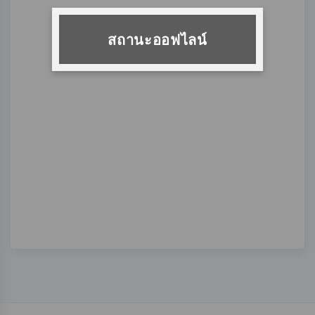
สถานะออฟไลน์