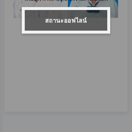
สถานะออฟไลน์