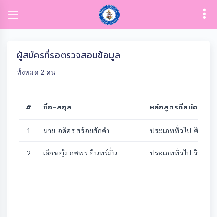
ผู้สมัครที่รอตรวจสอบข้อมูล
ทั้งหมด 2 คน
#
ชื่อ-สกุล
หลักสูตรที่สมัคร
1
นาย อดิศร สร้อยสักคำ
ประเภททั่วไป ศิลป์ทั่
ศิละ นาฏศิลป์ ดนตรี 
2
เด็กหญิง กชพร อินทร์มั่น
ประเภททั่วไป วิทยาศ
เทคโนโลยีและภาษาอั