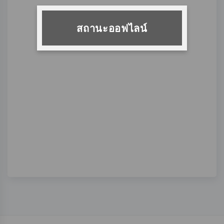
สถานะออฟไลน์