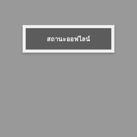
สถานะออฟไลน์